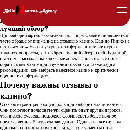
Казино Пинко отзывы: как выбрать
лучший обзор?
Казино Пинко отзывы: как выбрать
лучший обзор?
При выборе азартного заведения для игры онлайн, пользователи
часто обращают внимание на отзывы о казино. Казино Пинко не
исключение — это популярная платформа, и многие игроки
задаются вопросом, как выбрать лучший обзор о ней. В данной
статье мы рассмотрим ключевые аспекты, на которые стоит
обратить внимание при изучении отзывов, а также дадим
рекомендации, как выбрать надежное казино и критически
оценивать информацию.
Почему важны отзывы о
казино?
Отзывы играют решающую роль при выборе онлайн-казино.
Они помогают пользователям оценить опыт других игроков,
что, в свою очередь, позволяет формировать более полное
представление об игровом заведении. Однако не все отзывы
одинаково полезны, и важно знать, какие моменты стоит