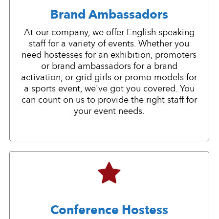
Brand Ambassadors
At our company, we offer English speaking
staff for a variety of events. Whether you
need hostesses for an exhibition, promoters
or brand ambassadors for a brand
activation, or grid girls or promo models for
a sports event, we've got you covered. You
can count on us to provide the right staff for
your event needs.
Conference Hostess